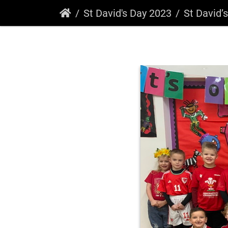
St David's Day 2023
St David’